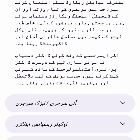
مشترکہ میڈیکل ریکارڈ سسٹم استعمال کرتے
ہیں، جس میں مریضوں کی تمام وِزٹس اور ان
کے ڈیجیٹل امیجنگ ریکارڈز دستیاب ہوتے
ہیں۔ یہ سسٹم ہمارے مریضوں کے لیے خاص طور
پر مددگار ہے کیونکہ پیچیدہ کلینیکل
کیئر کے کیسز میں مسلسل فالو اپ آسان اور
ڈاکیومنٹڈ رہتا ہے۔
اگر ایمرجنسی کے وقت کوئی ڈاکٹر دستیاب
نہ ہو تو ہماری ٹیم کے دوسرے ڈاکٹر
پرائمری آفتھلمولوجسٹ کے ساتھ کمیونی
کیٹ کرتے ہیں، جس سے مریض کے لیے بلاتعطل
اور بہترین نگہداشت یقینی بنتی ہے۔
آئی سرجری / لیزک سرجری
اوکولر ریسپانس اینلائزر