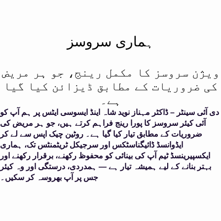
ہماری سروسز
ویژن سروسز کا مکمل رینج، جو ہر مریض
کی ضروریات کے مطابق ڈیزائن کیا گیا
ہے۔
دی آئی سینٹر – ڈاکٹر مہناز نوید شاہ اینڈ ایسوسی ایٹس پر ہم آپ کو
آئی کیئر سروسز کا پورا رینج فراہم کرتے ہیں، جو ہر مریض کی
ضروریات کے مطابق تیار کیا گیا ہے۔ روٹین چیک اپس سے لے کر
ایڈوانسڈ ڈائیگناسٹکس اور سرجیکل ٹریٹمنٹس تک، ہماری
ایکسپیرینسڈ ٹیم آپ کی بینائی کو محفوظ رکھنے، برقرار رکھنے اور
بہتر بنانے کے لیے ہمیشہ تیار ہے — ہمدردی، درستگی اور وہ کیئر
جس پر آپ بھروسہ کر سکیں۔