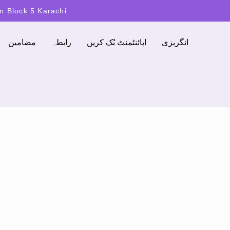
on Block 5 Karachi
انگریزی
اپائنٹمنٹ بُک کریں
رابطہ
مضامین